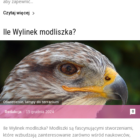
aby zapewnić...
Czytaj więcej
Ile Wylinek modliszka?
Oświetlenie, lampy do terrarium
0
Redakcja
-
15 grudnia 2024
Ile Wylinek modliszka? Modliszki są fascynującymi stworzeniami,
które wzbudzają zainteresowanie zarówno wśród naukowców,