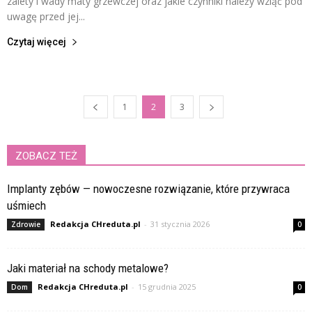
zalety i wady maty grzewczej oraz jakie czynniki należy wziąć pod
uwagę przed jej...
Czytaj więcej
1
2
3
ZOBACZ TEŻ
Implanty zębów — nowoczesne rozwiązanie, które przywraca
uśmiech
Redakcja CHreduta.pl
-
31 stycznia 2026
Zdrowie
0
Jaki materiał na schody metalowe?
Redakcja CHreduta.pl
-
15 grudnia 2025
Dom
0