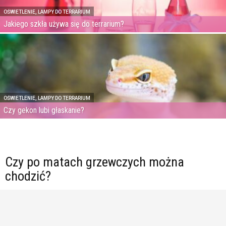
OŚWIETLENIE, LAMPY DO TERRARIUM
Jakiego szkła używa się do terrarium?
OŚWIETLENIE, LAMPY DO TERRARIUM
Czy gekon lubi głaskanie?
Czy po matach grzewczych można
chodzić?