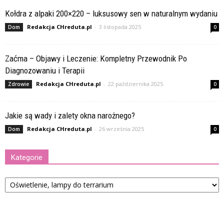
Kołdra z alpaki 200×220 – luksusowy sen w naturalnym wydaniu
Redakcja CHreduta.pl
-
3 listopada 2025
Dom
0
Zaćma – Objawy i Leczenie: Kompletny Przewodnik Po
Diagnozowaniu i Terapii
Redakcja CHreduta.pl
-
22 października 2025
Zdrowie
0
Jakie są wady i zalety okna narożnego?
Redakcja CHreduta.pl
-
26 września 2025
Dom
0
Kategorie
Kategorie