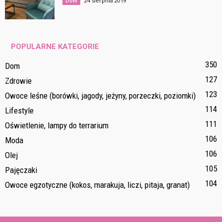
24 sierpnia 2019
Dom
POPULARNE KATEGORIE
350
Dom
127
Zdrowie
123
Owoce leśne (borówki, jagody, jeżyny, porzeczki, poziomki)
114
Lifestyle
111
Oświetlenie, lampy do terrarium
106
Moda
106
Olej
105
Pajęczaki
104
Owoce egzotyczne (kokos, marakuja, liczi, pitaja, granat)