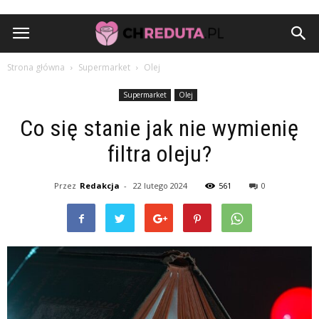
Strona główna
Supermarket
Olej
Supermarket
Olej
Co się stanie jak nie wymienię
filtra oleju?
Przez
Redakcja
-
22 lutego 2024
561
0