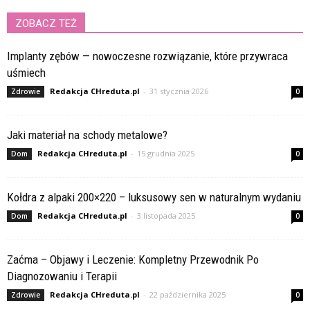
ZOBACZ TEŻ
Implanty zębów — nowoczesne rozwiązanie, które przywraca
uśmiech
Redakcja CHreduta.pl
-
31 stycznia 2026
Zdrowie
0
Jaki materiał na schody metalowe?
Redakcja CHreduta.pl
-
15 grudnia 2025
Dom
0
Kołdra z alpaki 200×220 – luksusowy sen w naturalnym wydaniu
Redakcja CHreduta.pl
-
3 listopada 2025
Dom
0
Zaćma – Objawy i Leczenie: Kompletny Przewodnik Po
Diagnozowaniu i Terapii
Redakcja CHreduta.pl
-
22 października 2025
Zdrowie
0