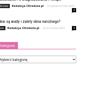
Redakcja CHreduta.pl
-
22 października 2025
drowie
0
kie są wady i zalety okna narożnego?
Redakcja CHreduta.pl
-
26 września 2025
om
0
Kategorie
tegorie