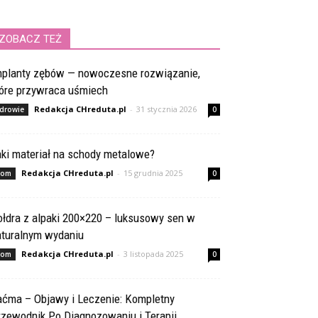
ZOBACZ TEŻ
mplanty zębów — nowoczesne rozwiązanie,
tóre przywraca uśmiech
Redakcja CHreduta.pl
-
31 stycznia 2026
drowie
0
aki materiał na schody metalowe?
Redakcja CHreduta.pl
-
15 grudnia 2025
om
0
ołdra z alpaki 200×220 – luksusowy sen w
aturalnym wydaniu
Redakcja CHreduta.pl
-
3 listopada 2025
om
0
aćma – Objawy i Leczenie: Kompletny
rzewodnik Po Diagnozowaniu i Terapii