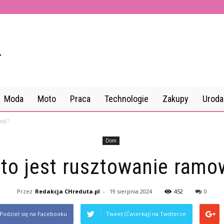
Moda
Moto
Praca
Technologie
Zakupy
Uroda
we?
Dom
 to jest rusztowanie ramo
Przez
Redakcja CHreduta.pl
-
19 sierpnia 2024
452
0
Podziel się na Facebooku
Tweet (Ćwierkaj) na Twitterze