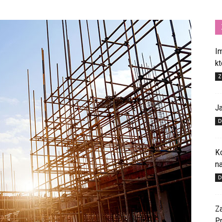
I
k
Z
J
D
K
n
D
Z
P