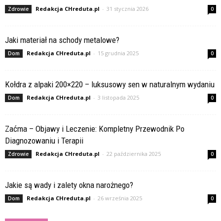
Redakcja CHreduta.pl
-
31 stycznia 2026
Zdrowie
0
Jaki materiał na schody metalowe?
Redakcja CHreduta.pl
-
15 grudnia 2025
Dom
0
Kołdra z alpaki 200×220 – luksusowy sen w naturalnym wydaniu
Redakcja CHreduta.pl
-
3 listopada 2025
Dom
0
Zaćma – Objawy i Leczenie: Kompletny Przewodnik Po
Diagnozowaniu i Terapii
Redakcja CHreduta.pl
-
22 października 2025
Zdrowie
0
Jakie są wady i zalety okna narożnego?
Redakcja CHreduta.pl
-
26 września 2025
Dom
0