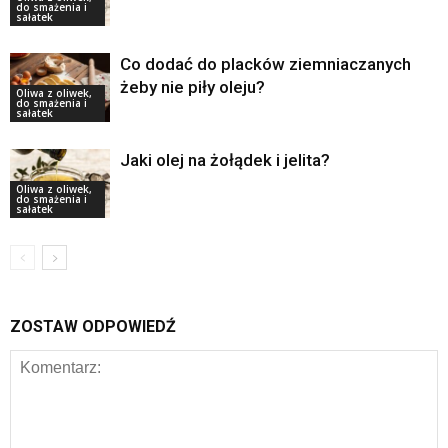
do smażenia i
sałatek
Co dodać do placków ziemniaczanych
żeby nie piły oleju?
Oliwa z oliwek,
do smażenia i
sałatek
Jaki olej na żołądek i jelita?
Oliwa z oliwek,
do smażenia i
sałatek
ZOSTAW ODPOWIEDŹ