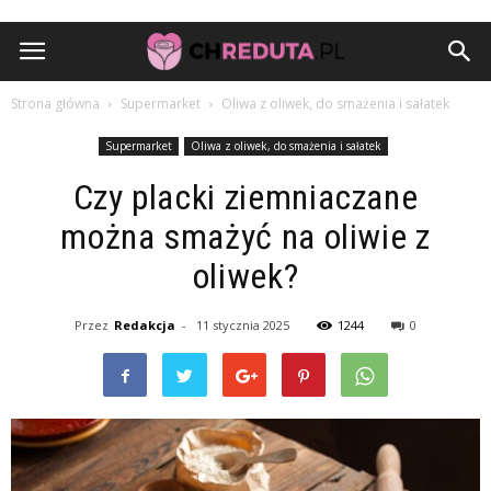
Strona główna
Supermarket
Oliwa z oliwek, do smażenia i sałatek
Supermarket
Oliwa z oliwek, do smażenia i sałatek
Czy placki ziemniaczane
można smażyć na oliwie z
oliwek?
Przez
Redakcja
-
11 stycznia 2025
1244
0