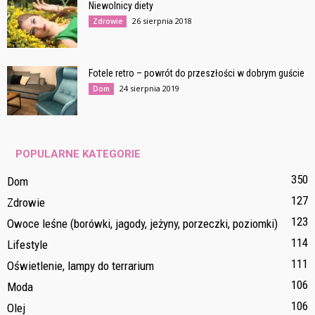
Niewolnicy diety
26 sierpnia 2018
Zdrowie
Fotele retro – powrót do przeszłości w dobrym guście
24 sierpnia 2019
Dom
POPULARNE KATEGORIE
350
Dom
127
Zdrowie
123
Owoce leśne (borówki, jagody, jeżyny, porzeczki, poziomki)
114
Lifestyle
111
Oświetlenie, lampy do terrarium
106
Moda
106
Olej