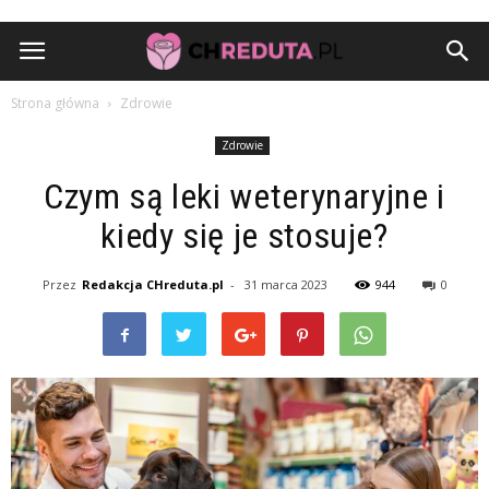
Strona główna
Zdrowie
Zdrowie
Czym są leki weterynaryjne i
kiedy się je stosuje?
Przez
Redakcja CHreduta.pl
-
31 marca 2023
944
0