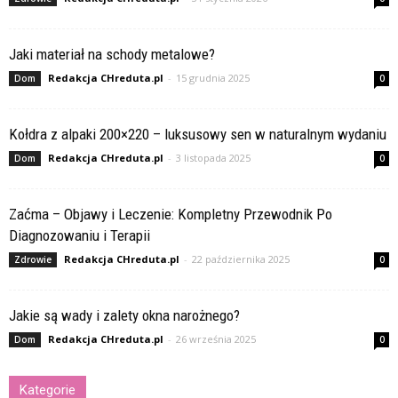
Jaki materiał na schody metalowe?
Redakcja CHreduta.pl
-
15 grudnia 2025
Dom
0
Kołdra z alpaki 200×220 – luksusowy sen w naturalnym wydaniu
Redakcja CHreduta.pl
-
3 listopada 2025
Dom
0
Zaćma – Objawy i Leczenie: Kompletny Przewodnik Po
Diagnozowaniu i Terapii
Redakcja CHreduta.pl
-
22 października 2025
Zdrowie
0
Jakie są wady i zalety okna narożnego?
Redakcja CHreduta.pl
-
26 września 2025
Dom
0
Kategorie