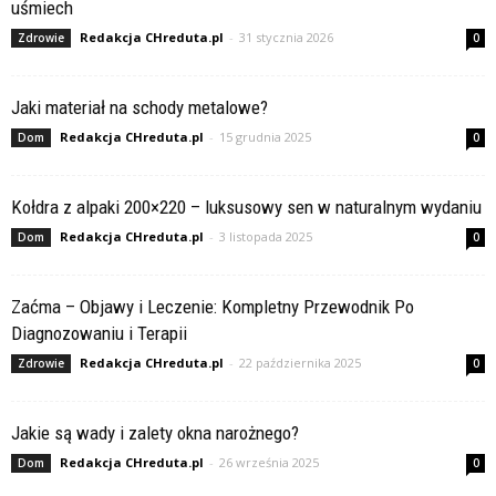
uśmiech
Redakcja CHreduta.pl
-
31 stycznia 2026
Zdrowie
0
Jaki materiał na schody metalowe?
Redakcja CHreduta.pl
-
15 grudnia 2025
Dom
0
Kołdra z alpaki 200×220 – luksusowy sen w naturalnym wydaniu
Redakcja CHreduta.pl
-
3 listopada 2025
Dom
0
Zaćma – Objawy i Leczenie: Kompletny Przewodnik Po
Diagnozowaniu i Terapii
Redakcja CHreduta.pl
-
22 października 2025
Zdrowie
0
Jakie są wady i zalety okna narożnego?
Redakcja CHreduta.pl
-
26 września 2025
Dom
0