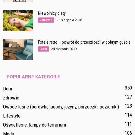
Niewolnicy diety
26 sierpnia 2018
Zdrowie
Fotele retro – powrót do przeszłości w dobrym guście
24 sierpnia 2019
Dom
POPULARNE KATEGORIE
350
Dom
127
Zdrowie
123
Owoce leśne (borówki, jagody, jeżyny, porzeczki, poziomki)
114
Lifestyle
111
Oświetlenie, lampy do terrarium
106
Moda