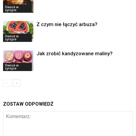
Owoce w
syropie
Z czym nie łączyć arbuza?
Owoce w
syropie
Jak zrobić kandyzowane maliny?
Owoce w
syropie
ZOSTAW ODPOWIEDŹ