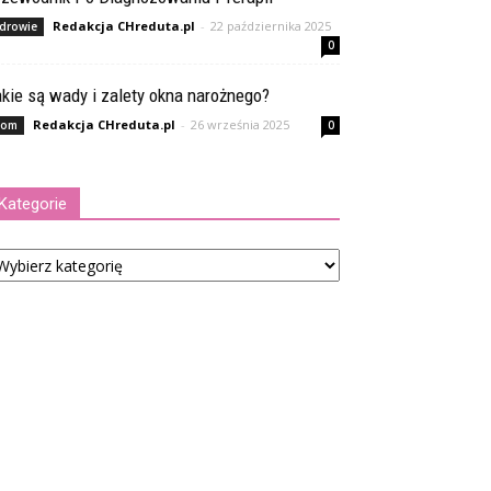
Redakcja CHreduta.pl
-
22 października 2025
drowie
0
kie są wady i zalety okna narożnego?
Redakcja CHreduta.pl
-
26 września 2025
om
0
Kategorie
tegorie