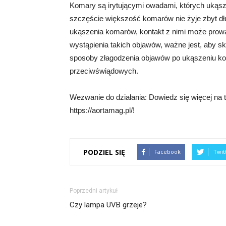
Komary są irytującymi owadami, których ukąs
szczęście większość komarów nie żyje zbyt dł
ukąszenia komarów, kontakt z nimi może prow
wystąpienia takich objawów, ważne jest, aby sk
sposoby złagodzenia objawów po ukąszeniu ko
przeciwświądowych.
Wezwanie do działania: Dowiedz się więcej na 
https://aortamag.pl/!
PODZIEL SIĘ
Facebook
Twit
Poprzedni artykuł
Czy lampa UVB grzeje?