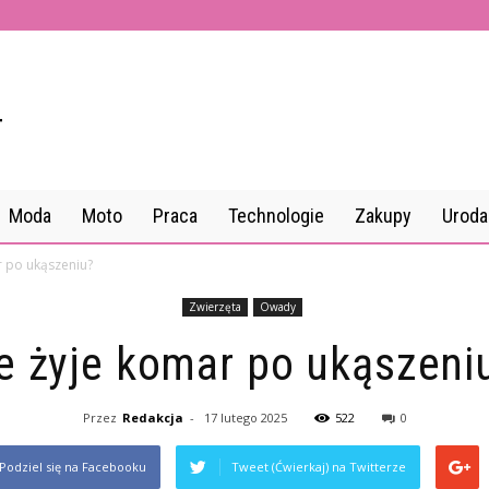
Moda
Moto
Praca
Technologie
Zakupy
Uroda
r po ukąszeniu?
Zwierzęta
Owady
le żyje komar po ukąszeni
Przez
Redakcja
-
17 lutego 2025
522
0
Podziel się na Facebooku
Tweet (Ćwierkaj) na Twitterze