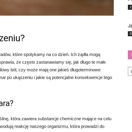
Z
Ja
D
zeniu?
wadów, które spotykamy na co dzień. Ich żądła mogą
rawia, że ​​często zastanawiamy się, jak długo te małe
Ka
wilowy ból, czy może mają one jakieś długoterminowe
omar po ukąszeniu i jakie są potencjalne konsekwencje tego
ara?
linę, która zawiera substancje chemiczne mające na celu
owodują reakcję naszego organizmu, która prowadzi do