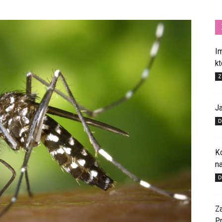
I
k
Z
J
D
K
n
D
Z
P