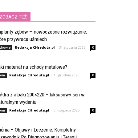
ZOBACZ TEŻ
mplanty zębów — nowoczesne rozwiązanie,
tóre przywraca uśmiech
Redakcja CHreduta.pl
-
31 stycznia 2026
drowie
0
aki materiał na schody metalowe?
Redakcja CHreduta.pl
-
15 grudnia 2025
om
0
ołdra z alpaki 200×220 – luksusowy sen w
aturalnym wydaniu
Redakcja CHreduta.pl
-
3 listopada 2025
om
0
aćma – Objawy i Leczenie: Kompletny
rzewodnik Po Diagnozowaniu i Terapii