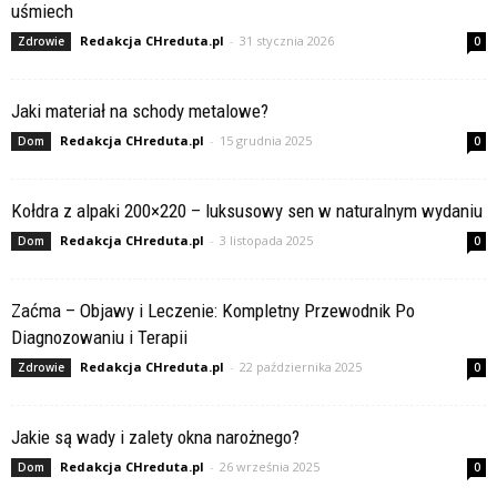
uśmiech
Redakcja CHreduta.pl
-
31 stycznia 2026
Zdrowie
0
Jaki materiał na schody metalowe?
Redakcja CHreduta.pl
-
15 grudnia 2025
Dom
0
Kołdra z alpaki 200×220 – luksusowy sen w naturalnym wydaniu
Redakcja CHreduta.pl
-
3 listopada 2025
Dom
0
Zaćma – Objawy i Leczenie: Kompletny Przewodnik Po
Diagnozowaniu i Terapii
Redakcja CHreduta.pl
-
22 października 2025
Zdrowie
0
Jakie są wady i zalety okna narożnego?
Redakcja CHreduta.pl
-
26 września 2025
Dom
0