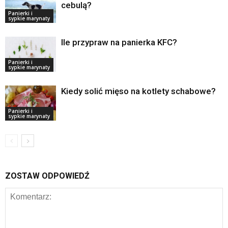
cebulą?
Panierki i
sypkie marynaty
Ile przypraw na panierka KFC?
Panierki i
sypkie marynaty
Kiedy solić mięso na kotlety schabowe?
Panierki i
sypkie marynaty
ZOSTAW ODPOWIEDŹ