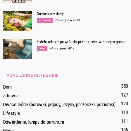
Niewolnicy diety
26 sierpnia 2018
Zdrowie
Fotele retro – powrót do przeszłości w dobrym guście
24 sierpnia 2019
Dom
POPULARNE KATEGORIE
350
Dom
127
Zdrowie
123
Owoce leśne (borówki, jagody, jeżyny, porzeczki, poziomki)
114
Lifestyle
111
Oświetlenie, lampy do terrarium
106
Moda