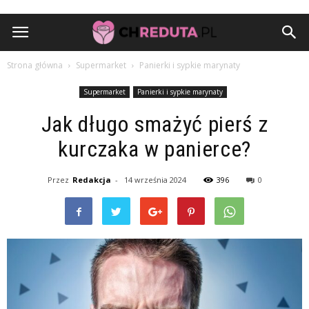
Strona główna
Supermarket
Panierki i sypkie marynaty
Supermarket
Panierki i sypkie marynaty
Jak długo smażyć pierś z
kurczaka w panierce?
Przez
Redakcja
-
14 września 2024
396
0