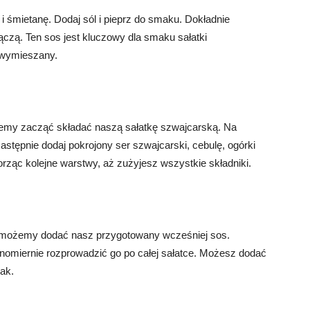
 śmietanę. Dodaj sól i pieprz do smaku. Dokładnie
ączą. Ten sos jest kluczowy dla smaku sałatki
e wymieszany.
żemy zacząć składać naszą sałatkę szwajcarską. Na
stępnie dodaj pokrojony ser szwajcarski, cebulę, ogórki
worząc kolejne warstwy, aż zużyjesz wszystkie składniki.
u, możemy dodać nasz przygotowany wcześniej sos.
ównomiernie rozprowadzić go po całej sałatce. Możesz dodać
mak.