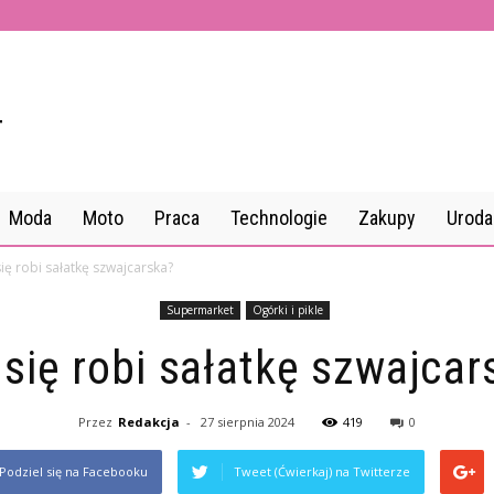
Moda
Moto
Praca
Technologie
Zakupy
Uroda
się robi sałatkę szwajcarska?
Supermarket
Ogórki i pikle
 się robi sałatkę szwajcar
Przez
Redakcja
-
27 sierpnia 2024
419
0
Podziel się na Facebooku
Tweet (Ćwierkaj) na Twitterze