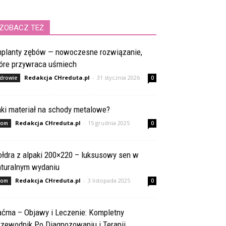
ZOBACZ TEŻ
mplanty zębów — nowoczesne rozwiązanie,
tóre przywraca uśmiech
Redakcja CHreduta.pl
-
31 stycznia 2026
drowie
0
aki materiał na schody metalowe?
Redakcja CHreduta.pl
-
15 grudnia 2025
om
0
ołdra z alpaki 200×220 – luksusowy sen w
aturalnym wydaniu
Redakcja CHreduta.pl
-
3 listopada 2025
om
0
aćma – Objawy i Leczenie: Kompletny
rzewodnik Po Diagnozowaniu i Terapii