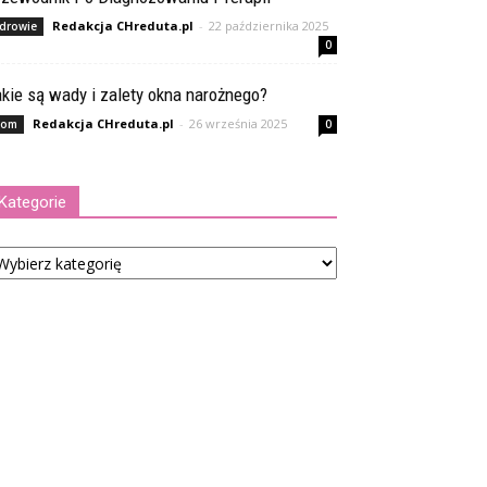
Redakcja CHreduta.pl
-
22 października 2025
drowie
0
kie są wady i zalety okna narożnego?
Redakcja CHreduta.pl
-
26 września 2025
om
0
Kategorie
tegorie