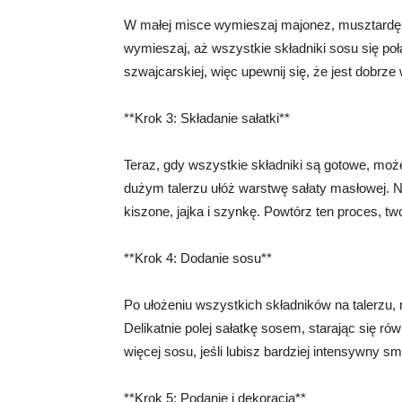
W małej misce wymieszaj majonez, musztardę i
wymieszaj, aż wszystkie składniki sosu się poł
szwajcarskiej, więc upewnij się, że jest dobrz
**Krok 3: Składanie sałatki**
Teraz, gdy wszystkie składniki są gotowe, mo
dużym talerzu ułóż warstwę sałaty masłowej. Na
kiszone, jajka i szynkę. Powtórz ten proces, t
**Krok 4: Dodanie sosu**
Po ułożeniu wszystkich składników na talerz
Delikatnie polej sałatkę sosem, starając się r
więcej sosu, jeśli lubisz bardziej intensywny s
**Krok 5: Podanie i dekoracja**