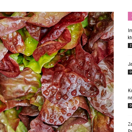
I
k
Z
J
D
K
n
D
Z
P