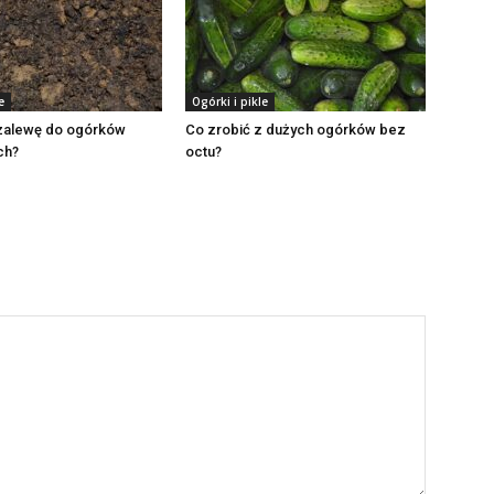
e
Ogórki i pikle
 zalewę do ogórków
Co zrobić z dużych ogórków bez
ch?
octu?