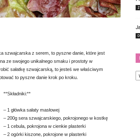
Z
Ja
D
a szwajcarska z serem, to pyszne danie, które jest
ana ze swojego unikalnego smaku i prostoty w
robić sałatkę szwajcarską, to jesteś we właściwym
Ka
otować to pyszne danie krok po kroku.
**Składniki:**
– 1 główka sałaty masłowej
– 200g sera szwajcarskiego, pokrojonego w kostkę
– 1 cebula, pokrojona w cienkie plasterki
– 2 ogórki kiszone, pokrojone w plasterki