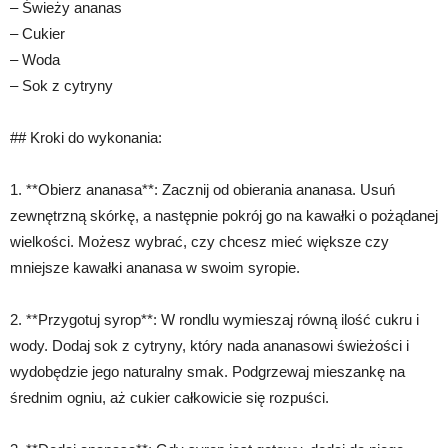
– Świeży ananas
– Cukier
– Woda
– Sok z cytryny
## Kroki do wykonania:
1. **Obierz ananasa**: Zacznij od obierania ananasa. Usuń
zewnętrzną skórkę, a następnie pokrój go na kawałki o pożądanej
wielkości. Możesz wybrać, czy chcesz mieć większe czy
mniejsze kawałki ananasa w swoim syropie.
2. **Przygotuj syrop**: W rondlu wymieszaj równą ilość cukru i
wody. Dodaj sok z cytryny, który nada ananasowi świeżości i
wydobędzie jego naturalny smak. Podgrzewaj mieszankę na
średnim ogniu, aż cukier całkowicie się rozpuści.