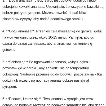
3. **Dodaj ananasa**: Gdy syrop jest gotowy, dodaj do niego
pokrojone kawałki ananasa. Upewnij się, że wszystkie kawałki są
dobrze pokryte syropem. Możesz również dodać kilka
plasterków cytryny, aby nadać dodatkowego smaku.
4. **Gotuj ananasa**: Przenieś całą mieszankę do garnka i gotuj
na wolnym ogniu przez około 10-15 minut. Pamiętaj, aby od
czasu do czasu zamieszać, aby ananas równomiernie się
gotował.
5. **Schładzaj**: Po ugotowaniu ananasa, wyłącz ogień i
pozostaw go w garnku, aby schłodził się do temperatury
pokojowej. Następnie przenieś go do lodówki i pozostaw na kilka
godzin lub przez całą noc, aby ananas dobrze nasiąknął
syropem.
6. **Podawaj i ciesz się**: Twój ananas w syropie jest teraz
gotowy do podania! Możesz go podawać samodzielnie jako deser