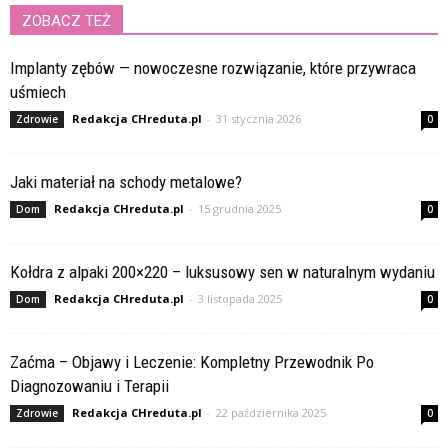
ZOBACZ TEŻ
Implanty zębów — nowoczesne rozwiązanie, które przywraca
uśmiech
Redakcja CHreduta.pl
-
31 stycznia 2026
Zdrowie
0
Jaki materiał na schody metalowe?
Redakcja CHreduta.pl
-
15 grudnia 2025
Dom
0
Kołdra z alpaki 200×220 – luksusowy sen w naturalnym wydaniu
Redakcja CHreduta.pl
-
3 listopada 2025
Dom
0
Zaćma – Objawy i Leczenie: Kompletny Przewodnik Po
Diagnozowaniu i Terapii
Redakcja CHreduta.pl
-
22 października 2025
Zdrowie
0