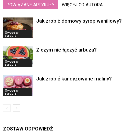
POWIĄZANE ARTYKUŁY
WIĘCEJ OD AUTORA
Jak zrobić domowy syrop waniliowy?
Owoce w
syropie
Z czym nie łączyć arbuza?
Owoce w
syropie
Jak zrobić kandyzowane maliny?
Owoce w
syropie
ZOSTAW ODPOWIEDŹ