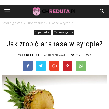
Strona główna
Supermarket
Owoce w syropie
Supermarket
Owoce w syropie
Jak zrobić ananasa w syropie?
Przez
Redakcja
-
24 sierpnia 2024
446
0