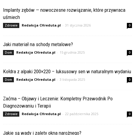
Implanty zębów — nowoczesne rozwiązanie, które przywraca
uśmiech
Redakcja CHreduta.pl
-
31 stycznia 2026
Zdrowie
0
Jaki materiał na schody metalowe?
Redakcja CHreduta.pl
-
15 grudnia 2025
Dom
0
Kołdra z alpaki 200×220 – luksusowy sen w naturalnym wydaniu
Redakcja CHreduta.pl
-
3 listopada 2025
Dom
0
Zaćma – Objawy i Leczenie: Kompletny Przewodnik Po
Diagnozowaniu i Terapii
Redakcja CHreduta.pl
-
22 października 2025
Zdrowie
0
Jakie są wady i zalety okna narożnego?