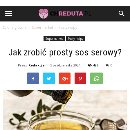
Strona główna
Supermarket
Pasty i dipy
Supermarket
Pasty i dipy
Jak zrobić prosty sos serowy?
Przez
Redakcja
-
5 października 2024
499
0