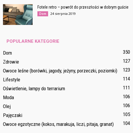
Fotele retro – powrót do przeszłości w dobrym guście
24 sierpnia 2019
Dom
POPULARNE KATEGORIE
350
Dom
127
Zdrowie
123
Owoce leśne (borówki, jagody, jeżyny, porzeczki, poziomki)
114
Lifestyle
111
Oświetlenie, lampy do terrarium
106
Moda
106
Olej
105
Pajęczaki
104
Owoce egzotyczne (kokos, marakuja, liczi, pitaja, granat)