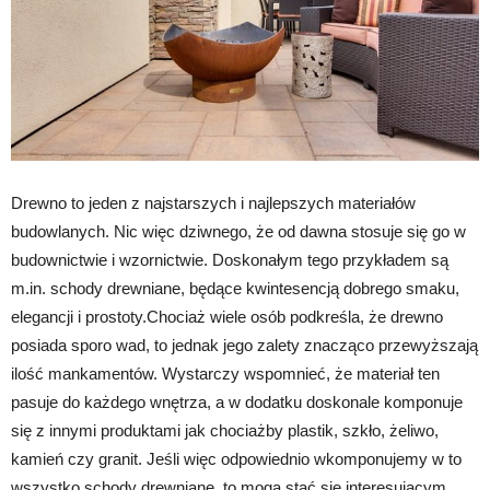
Drewno to jeden z najstarszych i najlepszych materiałów
budowlanych. Nic więc dziwnego, że od dawna stosuje się go w
budownictwie i wzornictwie. Doskonałym tego przykładem są
m.in. schody drewniane, będące kwintesencją dobrego smaku,
elegancji i prostoty.Chociaż wiele osób podkreśla, że drewno
posiada sporo wad, to jednak jego zalety znacząco przewyższają
ilość mankamentów. Wystarczy wspomnieć, że materiał ten
pasuje do każdego wnętrza, a w dodatku doskonale komponuje
się z innymi produktami jak chociażby plastik, szkło, żeliwo,
kamień czy granit. Jeśli więc odpowiednio wkomponujemy w to
wszystko schody drewniane, to mogą stać się interesującym