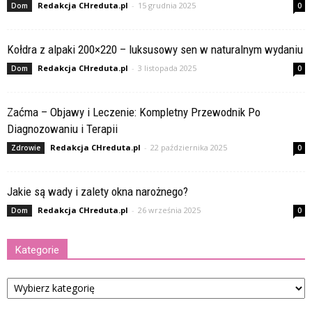
Redakcja CHreduta.pl
-
15 grudnia 2025
Dom
0
Kołdra z alpaki 200×220 – luksusowy sen w naturalnym wydaniu
Redakcja CHreduta.pl
-
3 listopada 2025
Dom
0
Zaćma – Objawy i Leczenie: Kompletny Przewodnik Po
Diagnozowaniu i Terapii
Redakcja CHreduta.pl
-
22 października 2025
Zdrowie
0
Jakie są wady i zalety okna narożnego?
Redakcja CHreduta.pl
-
26 września 2025
Dom
0
Kategorie
Kategorie