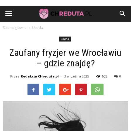
Strona główna
Uroda
Uroda
Zaufany fryzjer we Wrocławiu
– gdzie znajdę?
Przez
Redakcja CHreduta.pl
-
3 września 2025
655
0