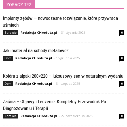
ZOBACZ TEŻ
Implanty zębów — nowoczesne rozwiązanie, które przywraca
uśmiech
Redakcja CHreduta.pl
-
31 stycznia 2026
Zdrowie
0
Jaki materiał na schody metalowe?
Redakcja CHreduta.pl
-
15 grudnia 2025
Dom
0
Kołdra z alpaki 200×220 – luksusowy sen w naturalnym wydaniu
Redakcja CHreduta.pl
-
3 listopada 2025
Dom
0
Zaćma – Objawy i Leczenie: Kompletny Przewodnik Po
Diagnozowaniu i Terapii
Redakcja CHreduta.pl
-
22 października 2025
Zdrowie
0