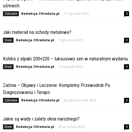
uśmiech
Redakcja CHreduta.pl
-
31 stycznia 2026
Zdrowie
0
Jaki materiał na schody metalowe?
Redakcja CHreduta.pl
-
15 grudnia 2025
Dom
0
Kołdra z alpaki 200×220 – luksusowy sen w naturalnym wydaniu
Redakcja CHreduta.pl
-
3 listopada 2025
Dom
0
Zaćma – Objawy i Leczenie: Kompletny Przewodnik Po
Diagnozowaniu i Terapii
Redakcja CHreduta.pl
-
22 października 2025
Zdrowie
0
Jakie są wady i zalety okna narożnego?
Redakcja CHreduta.pl
-
26 września 2025
Dom
0