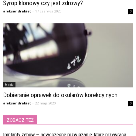
Syrop klonowy czy jest zdrowy?
aleksandrakiet
-
17 czerwca 2020
0
Moda
Dobieranie oprawek do okularów korekcyjnych
aleksandrakiet
-
22 maja 2020
0
ZOBACZ TEŻ
Implanty zębów — nowoczesne rozwiązanie, które przywraca