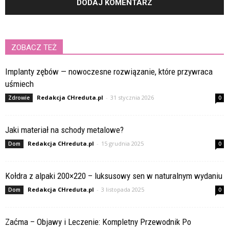
ZOBACZ TEŻ
Implanty zębów — nowoczesne rozwiązanie, które przywraca
uśmiech
Redakcja CHreduta.pl
-
31 stycznia 2026
Zdrowie
0
Jaki materiał na schody metalowe?
Redakcja CHreduta.pl
-
15 grudnia 2025
Dom
0
Kołdra z alpaki 200×220 – luksusowy sen w naturalnym wydaniu
Redakcja CHreduta.pl
-
3 listopada 2025
Dom
0
Zaćma – Objawy i Leczenie: Kompletny Przewodnik Po