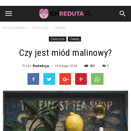
Strona główna
Zwierzęta
Owady
Zwierzęta
Owady
Czy jest miód malinowy?
Przez
Redakcja
-
14 lutego 2024
483
0