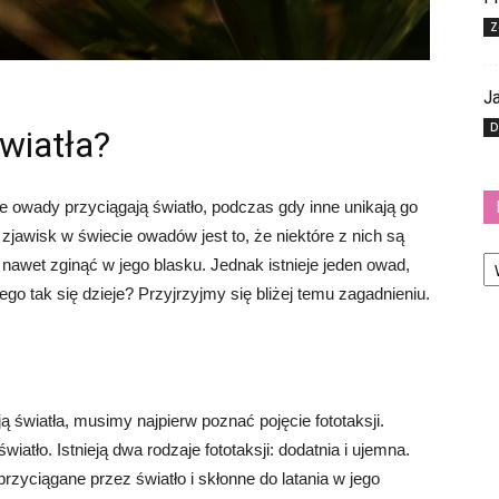
Z
Ja
D
światła?
e owady przyciągają światło, podczas gdy inne unikają go
zjawisk w świecie owadów jest to, że niektóre z nich są
Ka
nawet zginąć w jego blasku. Jednak istnieje jeden owad,
zego tak się dzieje? Przyjrzyjmy się bliżej temu zagadnieniu.
 światła, musimy najpierw poznać pojęcie fototaksji.
iatło. Istnieją dwa rodzaje fototaksji: dodatnia i ujemna.
rzyciągane przez światło i skłonne do latania w jego