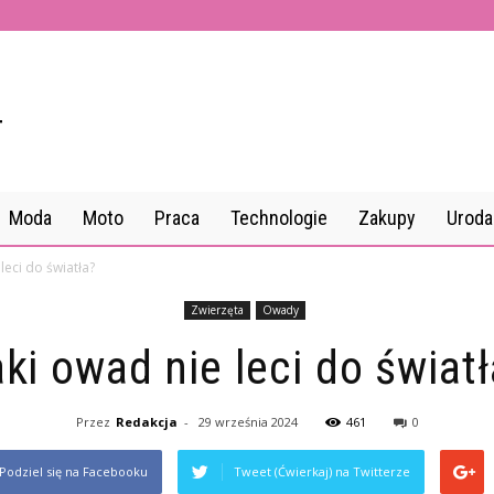
Moda
Moto
Praca
Technologie
Zakupy
Uroda
leci do światła?
Zwierzęta
Owady
ki owad nie leci do świat
Przez
Redakcja
-
29 września 2024
461
0
Podziel się na Facebooku
Tweet (Ćwierkaj) na Twitterze