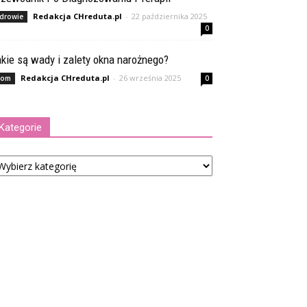
Redakcja CHreduta.pl
-
22 października 2025
drowie
0
kie są wady i zalety okna narożnego?
Redakcja CHreduta.pl
-
26 września 2025
om
0
Kategorie
tegorie