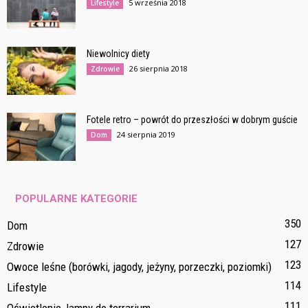
5 września 2018
Lifestyle
Niewolnicy diety
26 sierpnia 2018
Zdrowie
Fotele retro – powrót do przeszłości w dobrym guście
24 sierpnia 2019
Dom
POPULARNE KATEGORIE
350
Dom
127
Zdrowie
123
Owoce leśne (borówki, jagody, jeżyny, porzeczki, poziomki)
114
Lifestyle
111
Oświetlenie, lampy do terrarium