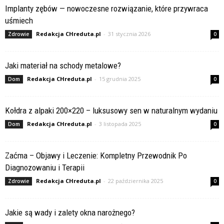
Implanty zębów — nowoczesne rozwiązanie, które przywraca
uśmiech
Redakcja CHreduta.pl
-
31 stycznia 2026
Zdrowie
0
Jaki materiał na schody metalowe?
Redakcja CHreduta.pl
-
15 grudnia 2025
Dom
0
Kołdra z alpaki 200×220 – luksusowy sen w naturalnym wydaniu
Redakcja CHreduta.pl
-
3 listopada 2025
Dom
0
Zaćma – Objawy i Leczenie: Kompletny Przewodnik Po
Diagnozowaniu i Terapii
Redakcja CHreduta.pl
-
22 października 2025
Zdrowie
0
Jakie są wady i zalety okna narożnego?