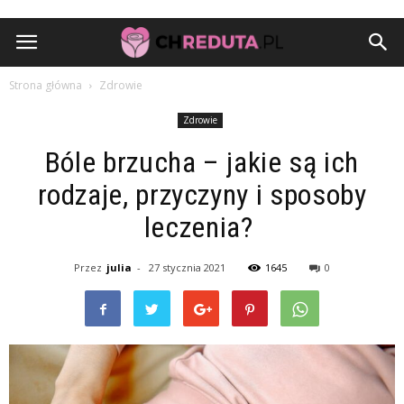
Strona główna
Zdrowie
Zdrowie
Bóle brzucha – jakie są ich
rodzaje, przyczyny i sposoby
leczenia?
Przez
julia
-
27 stycznia 2021
1645
0