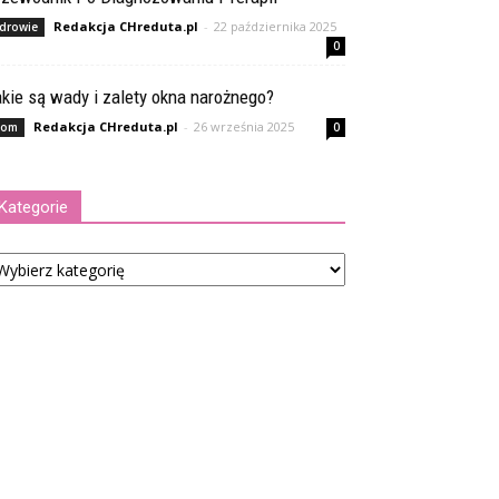
Redakcja CHreduta.pl
-
22 października 2025
drowie
0
kie są wady i zalety okna narożnego?
Redakcja CHreduta.pl
-
26 września 2025
om
0
Kategorie
tegorie