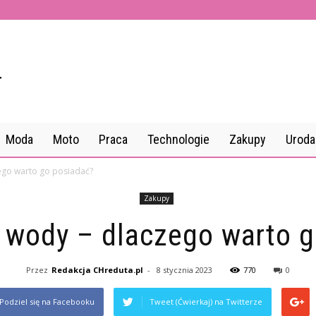
Moda
Moto
Praca
Technologie
Zakupy
Uroda
ego warto go posiadać?
Zakupy
 wody – dlaczego warto 
Przez
Redakcja CHreduta.pl
-
8 stycznia 2023
770
0
Podziel się na Facebooku
Tweet (Ćwierkaj) na Twitterze