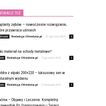
ZOBACZ TEŻ
mplanty zębów — nowoczesne rozwiązanie,
tóre przywraca uśmiech
Redakcja CHreduta.pl
-
31 stycznia 2026
drowie
0
aki materiał na schody metalowe?
Redakcja CHreduta.pl
-
15 grudnia 2025
om
0
ołdra z alpaki 200×220 – luksusowy sen w
aturalnym wydaniu
Redakcja CHreduta.pl
-
3 listopada 2025
om
0
aćma – Objawy i Leczenie: Kompletny
rzewodnik Po Diagnozowaniu i Terapii