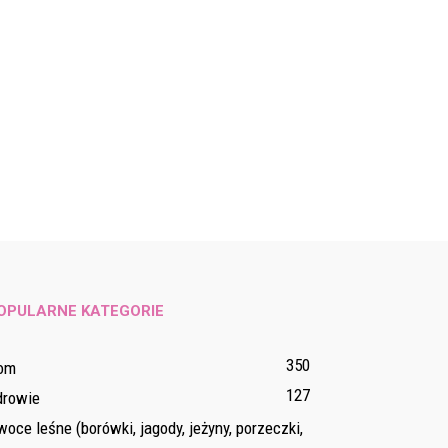
OPULARNE KATEGORIE
350
om
127
drowie
oce leśne (borówki, jagody, jeżyny, porzeczki,