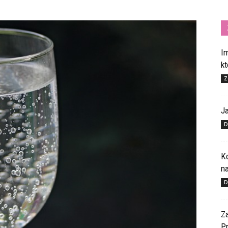
I
k
Z
J
D
K
n
D
Z
P