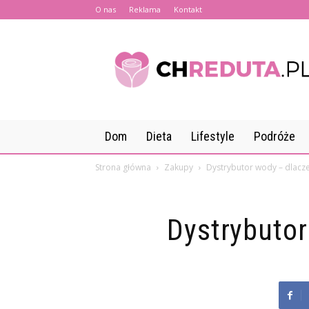
O nas
Reklama
Kontakt
CHreduta.pl
Dom
Dieta
Lifestyle
Podróże
Strona główna
Zakupy
Dystrybutor wody – dlacz
Dystrybutor