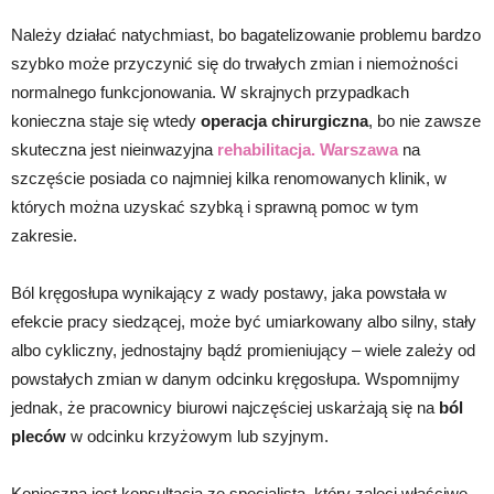
Należy działać natychmiast, bo bagatelizowanie problemu bardzo
szybko może przyczynić się do trwałych zmian i niemożności
normalnego funkcjonowania. W skrajnych przypadkach
konieczna staje się wtedy
operacja chirurgiczna
, bo nie zawsze
skuteczna jest nieinwazyjna
rehabilitacja. Warszawa
na
szczęście posiada co najmniej kilka renomowanych klinik, w
których można uzyskać szybką i sprawną pomoc w tym
zakresie.
Ból kręgosłupa wynikający z wady postawy, jaka powstała w
efekcie pracy siedzącej, może być umiarkowany albo silny, stały
albo cykliczny, jednostajny bądź promieniujący – wiele zależy od
powstałych zmian w danym odcinku kręgosłupa. Wspomnijmy
jednak, że pracownicy biurowi najczęściej uskarżają się na
ból
pleców
w odcinku krzyżowym lub szyjnym.
Konieczna jest konsultacja ze specjalistą, który zaleci właściwe