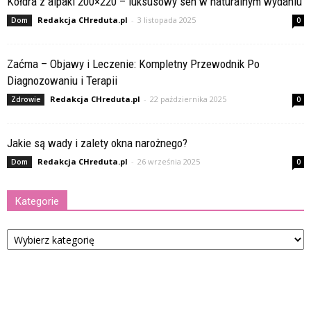
Kołdra z alpaki 200×220 – luksusowy sen w naturalnym wydaniu
Redakcja CHreduta.pl
-
3 listopada 2025
Dom
0
Zaćma – Objawy i Leczenie: Kompletny Przewodnik Po
Diagnozowaniu i Terapii
Redakcja CHreduta.pl
-
22 października 2025
Zdrowie
0
Jakie są wady i zalety okna narożnego?
Redakcja CHreduta.pl
-
26 września 2025
Dom
0
Kategorie
Kategorie