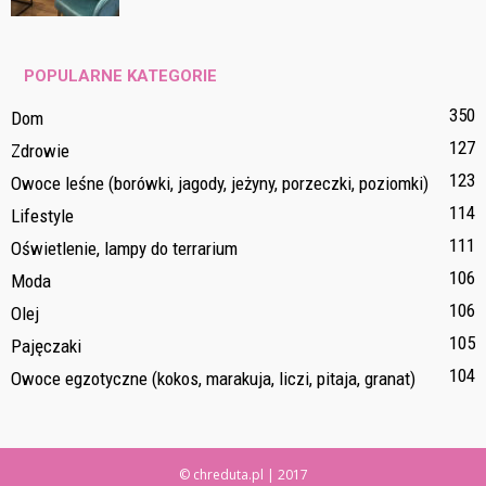
POPULARNE KATEGORIE
350
Dom
127
Zdrowie
123
Owoce leśne (borówki, jagody, jeżyny, porzeczki, poziomki)
114
Lifestyle
111
Oświetlenie, lampy do terrarium
106
Moda
106
Olej
105
Pajęczaki
104
Owoce egzotyczne (kokos, marakuja, liczi, pitaja, granat)
© chreduta.pl | 2017