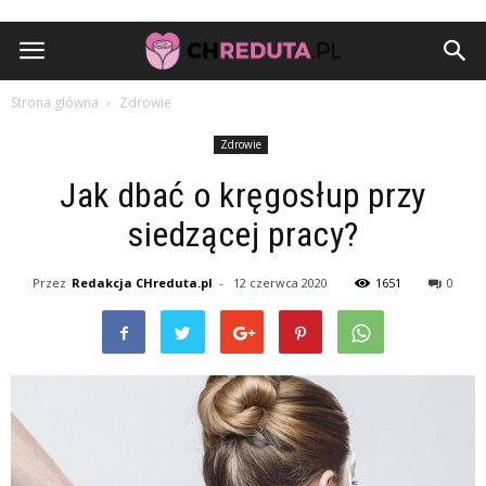
Strona główna
Zdrowie
Zdrowie
Jak dbać o kręgosłup przy
siedzącej pracy?
Przez
Redakcja CHreduta.pl
-
12 czerwca 2020
1651
0